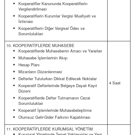
Kooperatifler Kanununda Kooperatiflerin
Vergilendirilmesi
Kooperatiflerin Kurumlar Vergisi Muafiyeti ve
İstisnası
Kooperatiflerin Diğer Vergisel Ödev ve
Sorumlulukları
10. KOOPERATİFLERDE MUHASEBE
Kooperatiflerde Muhasebenin Amacı ve Yararları
Muhasebe İşlemlerinin Akışı
Hesap Planı
Mizanların Düzenlenmesi
Defterler Tutulurken Dikkat Edilecek Noktalar
4 Saat
Kooperatif Defterlerinde Belgeye Dayalı Kayıt
Düzeni
Kooperatiflerde Defter Tutmamanın Cezai
Sorumlulukları
Kooperatif İşlemlerinde Muhasebeleştirme
Olumsuz Gelir-Gider Farkının Kapatılması
11. KOOPERATİFLERDE KURUMSAL YÖNETİM
Kurumsal Yönetimde Temel Yaklaşımlar ve Yeni