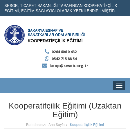
SESOB, TİCARET BAKANLIĞI TARAFINDAN KOOPERATİFÇİLİK
EĞİTİMİ, EĞİTİM SAĞLAYICI OLARAK YETKİLENDİRİLMİŞTİR.
0264 606 0 432
0542 715 88 54
koop@sesob.org.tr
Toggle
naviga
Kooperatifçilik Eğitimi (Uzaktan
Eğitim)
Buradasınız:
Ana Sayfa
Kooperatifçilik Eğitimi