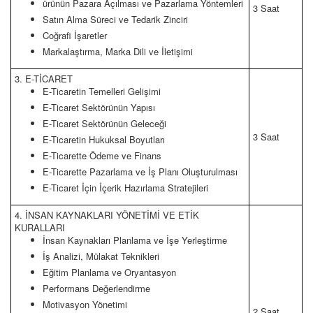
ürünün Pazara Açılması ve Pazarlama Yöntemleri
3 Saat
Satın Alma Süreci ve Tedarik Zinciri
Coğrafi İşaretler
Markalaştırma, Marka Dili ve İletişimi
3. E-TİCARET
E-Ticaretin Temelleri Gelişimi
E-Ticaret Sektörünün Yapısı
E-Ticaret Sektörünün Geleceği
3 Saat
E-Ticaretin Hukuksal Boyutları
E-Ticarette Ödeme ve Finans
E-Ticarette Pazarlama ve İş Planı Oluşturulması
E-Ticaret İçin İçerik Hazırlama Stratejileri
4. İNSAN KAYNAKLARI YÖNETİMİ VE ETİK
KURALLARI
İnsan Kaynakları Planlama ve İşe Yerleştirme
İş Analizi, Mülakat Teknikleri
Eğitim Planlama ve Oryantasyon
Performans Değerlendirme
Motivasyon Yönetimi
2 Saat